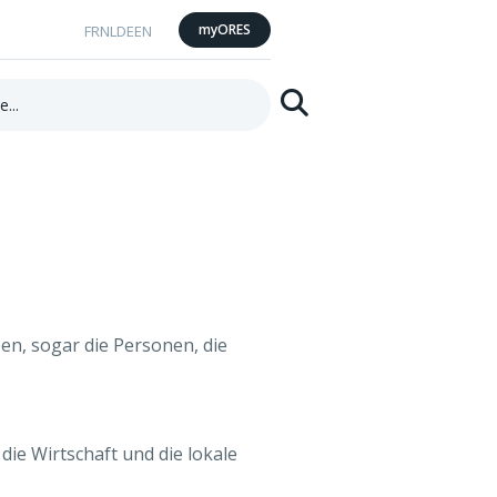
myORES
FR
NL
DE
EN
Suchen
en, sogar die Personen, die
ie Wirtschaft und die lokale