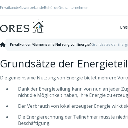
Skip to Content
Privatkunde
Gewerbekunde
Behörde
Großunternehmen
Ener
Privatkunden
Gemeinsame Nutzung von Energie
Grundsätze der Energi
Grundsätze der Energietei
Die gemeinsame Nutzung von Energie bietet mehrere Vorte
Dank der Energieteilung kann von nun an jeder Zug
nicht die Möglichkeit haben, ihre Energie zu erzeu
Der Verbrauch von lokal erzeugter Energie wirkt sic
Die Energierechnung der Teilnehmer müsste niedrig
Beschäftigung.