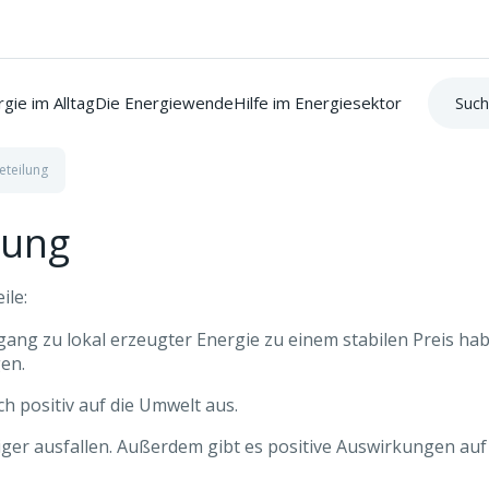
Suche:
gie im Alltag
Die Energiewende
Hilfe im Energiesektor
eteilung
lung
ile:
ang zu lokal erzeugter Energie zu einem stabilen Preis hab
gen.
h positiv auf die Umwelt aus.
er ausfallen. Außerdem gibt es positive Auswirkungen auf d