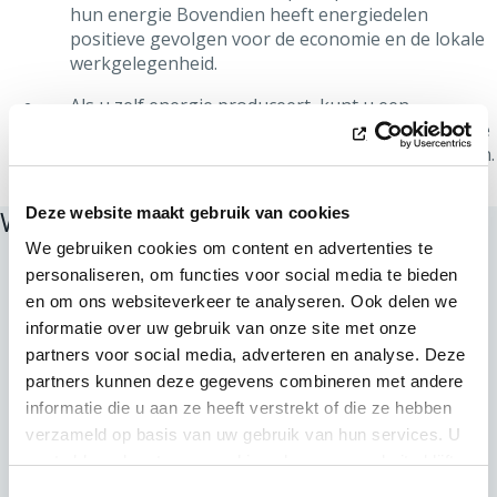
hun energie Bovendien heeft energiedelen
positieve gevolgen voor de economie en de lokale
werkgelegenheid.
Als u zelf energie produceert, kunt u een
vergoeding ontvangen voor uw productie door die
te verkopen binnen een systeem van energiedelen.
Welke soorten energiedelen zijn er?
Deze website maakt gebruik van cookies
We gebruiken cookies om content en advertenties te
personaliseren, om functies voor social media te bieden
en om ons websiteverkeer te analyseren. Ook delen we
informatie over uw gebruik van onze site met onze
partners voor social media, adverteren en analyse. Deze
partners kunnen deze gegevens combineren met andere
informatie die u aan ze heeft verstrekt of die ze hebben
verzameld op basis van uw gebruik van hun services. U
gaat akkoord met onze cookies als u onze website blijft
gebruiken.
Toestemmingsselectie