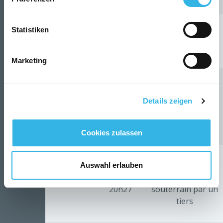
Statistiken
de 01h32 à
4910
27/10/2025
Intempéries
12h00
Marketing
Agression d'un
de 07h06 à
câble H.T.
Details zeigen
7011
15/11/2025
13h27
souterrain par un
tiers
Cookies zulassen
Agression d'un
Auswahl erlauben
de 14h19 à
câble B.T.
7000
24/11/2025
20h27
souterrain par un
tiers