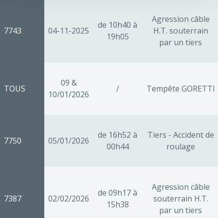
Agression câble
de 10h40 à
7743
04-11-2025
H.T. souterrain
19h05
par un tiers
09 &
TOUS
/
Tempête GORETTI
10/01/2026
de 16h52 à
Tiers - Accident de
7750
05/01/2026
00h44
roulage
Agression câble
de 09h17 à
7387
02/02/2026
souterrain H.T.
15h38
par un tiers