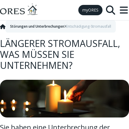
Skip to Content
myORES
Störungen und Unterbrechungen
Entschädigung-Stromausfall
LÄNGERER STROMAUSFALL,
WAS MÜSSEN SIE
UNTERNEHMEN?
Sie haben eine Unterbrechung der