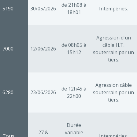
de 21h08 à
5190
30/05/2026
Intempéries.
18h01
Agression d'un
de 08h05 à
câble H.T.
7000
12/06/2026
15h12
souterrain par un
tiers.
Agression câble
de 12h45 à
6280
23/06/2026
souterrain par un
22h00
tiers.
Durée
27 &
variable
Tous
Intempéries.