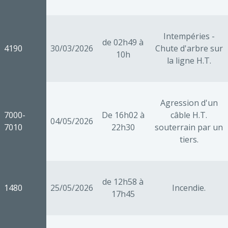
Intempéries -
de 02h49 à
4190
30/03/2026
Chute d'arbre sur
10h
la ligne H.T.
Agression d'un
7000-
De 16h02 à
câble H.T.
04/05/2026
7010
22h30
souterrain par un
tiers.
de 12h58 à
1480
25/05/2026
Incendie.
17h45