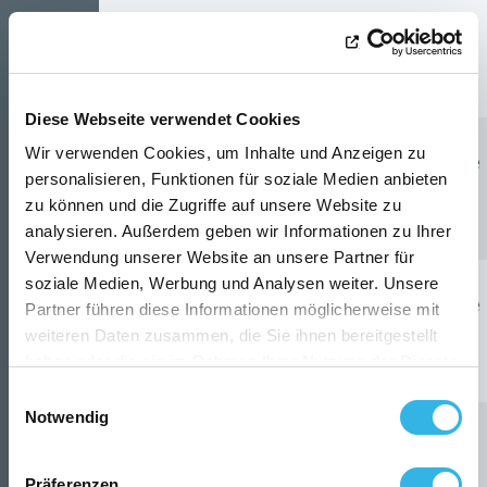
Agression câble
De 07h47 à
1310
19/09/2025
souterrain par un
14h05
tiers
Diese Webseite verwendet Cookies
Wir verwenden Cookies, um Inhalte und Anzeigen zu
Arrachement câble
De 07h23 à
personalisieren, Funktionen für soziale Medien anbieten
7743
26/09/2025
HT souterrain par
13h50
zu können und die Zugriffe auf unsere Website zu
un tiers
analysieren. Außerdem geben wir Informationen zu Ihrer
Verwendung unserer Website an unsere Partner für
soziale Medien, Werbung und Analysen weiter. Unsere
Intempéries/Chute
Partner führen diese Informationen möglicherweise mit
De 10h05 à
4801
04/10/2025
d'un arbre sur le
weiteren Daten zusammen, die Sie ihnen bereitgestellt
16h30
réseau
haben oder die sie im Rahmen Ihrer Nutzung der Dienste
gesammelt haben. Sie geben Einwilligung zu unseren
Einwilligungsauswahl
Cookies, wenn Sie unsere Webseite weiterhin nutzen.
Notwendig
De 06h57 à
7532
04/10/2025
Intempéries
14h30
Präferenzen