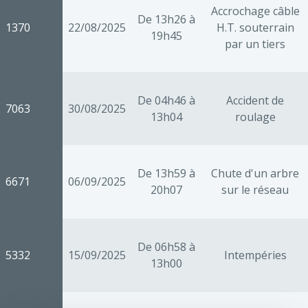
Accrochage câble
De 13h26 à
1370
22/08/2025
H.T. souterrain
19h45
par un tiers
De 04h46 à
Accident de
7063
30/08/2025
13h04
roulage
De 13h59 à
Chute d'un arbre
6671
06/09/2025
20h07
sur le réseau
De 06h58 à
5332
15/09/2025
Intempéries
13h00