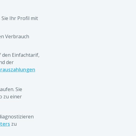
Sie Ihr Profil mit
;
den Verbrauch
den Einfachtarif,
nd der
Vorauszahlungen
aufen. Sie
o zu einer
diagnostizieren
ters
zu