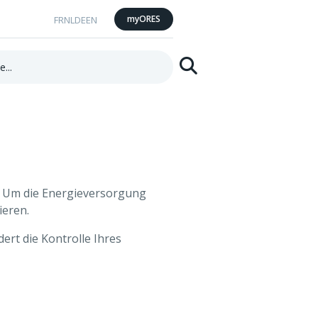
myORES
FR
NL
DE
EN
Suchen
.​ Um die Energieversorgung
ieren.
ert die Kontrolle Ihres