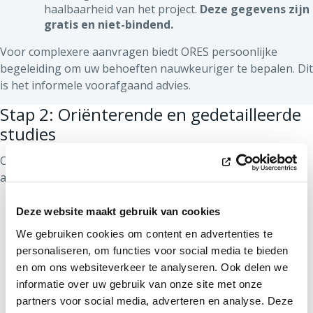
haalbaarheid van het project.
Deze gegevens zijn
gratis en niet-bindend.
Voor complexere aanvragen biedt ORES persoonlijke
begeleiding om uw behoeften nauwkeuriger te bepalen. Dit
is het informele voorafgaand advies.
Stap 2: Oriënterende en gedetailleerde
studies
ORES stelt voor om de uitvoering van uw project te
analyserent.
Oriënterende Studie: optioneel en betalend.
Deze website maakt gebruik van cookies
Gedetailleerde studie:
verplicht, betalend en
We gebruiken cookies om content en advertenties te
bindend qua kosten en termijnen
.
personaliseren, om functies voor social media te bieden
en om ons websiteverkeer te analyseren. Ook delen we
Duur van de studies: vafhankelijk van de
informatie over uw gebruik van onze site met onze
tussenkomst van externe actoren buiten ORES.
partners voor social media, adverteren en analyse. Deze