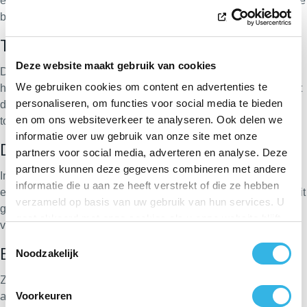
elektriciteitscentrales, maar ook steeds meer van hernieuwbare
.
bronnen zoals windturbines of zonnepanelen
Transport
Deze website maakt gebruik van cookies
De geproduceerde elektriciteit wordt via
We gebruiken cookies om content en advertenties te
hoogspanningsleidingen vervoerd door Elia. Vervolgens wordt
personaliseren, om functies voor social media te bieden
de spanning verlaagd, zodat de stroom bruikbaar is voor uw
.
en om ons websiteverkeer te analyseren. Ook delen we
toestellen. En voor het gastransport zorgt Fluxys
informatie over uw gebruik van onze site met onze
Distributie
partners voor social media, adverteren en analyse. Deze
partners kunnen deze gegevens combineren met andere
In de meeste Waalse gemeenten zorgt ORES voor de
informatie die u aan ze heeft verstrekt of die ze hebben
energiedistributie. Via de energienetten voor gas en elektriciteit
verzameld op basis van uw gebruik van hun services. U
geraakt de energie tot bij u, zodat u ze volledig veilig kunt
gaat akkoord met onze cookies als u onze website blijft
.
verbruiken
gebruiken.
Toestemmingsselectie
Energieleveranciers
Noodzakelijk
Ze kopen energie of produceren die zelf en verkopen ze
aan u door middel van allerlei contracten. U betaalt aan de
Voorkeuren