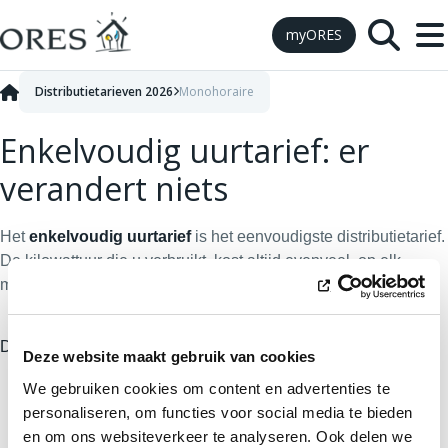
Skip to Content
myORES
Distributietarieven 2026
Monohoraire
Enkelvoudig uurtarief: er
verandert niets
Het
enkelvoudig uurtarief
is het eenvoudigste distributietarief.
De kilowattuur die u verbruikt, kost altijd evenveel, op elk
.
moment van de dag
:
De tijdzones van het enkelvoudig uurtarief
Deze website maakt gebruik van cookies
We gebruiken cookies om content en advertenties te
personaliseren, om functies voor social media te bieden
en om ons websiteverkeer te analyseren. Ook delen we