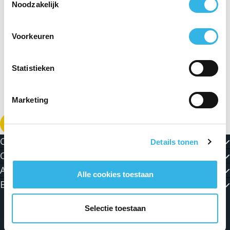
Noodzakelijk
Voorkeuren
Statistieken
Marketing
Download de PDF
Contact
Details tonen
Over ORES
Actualiteiten en Jobs
Alle cookies toestaan
Blijf in contact met ons!
Selectie toestaan
Algemene voorwaarden
Persoonlijke levenssfeer