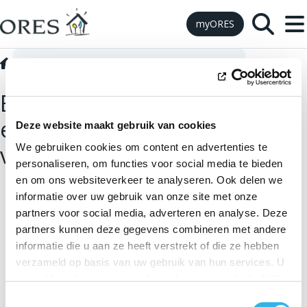
Skip to Content
myORES
Administratieve bepalingen
E-14 Voorbereidend werk
E-14 Aansluitingscontract
elektriciteit voor een
Deze website maakt gebruik van cookies
vermogen groter dan 56 kVA
We gebruiken cookies om content en advertenties te
personaliseren, om functies voor social media te bieden
en om ons websiteverkeer te analyseren. Ook delen we
informatie over uw gebruik van onze site met onze
partners voor social media, adverteren en analyse. Deze
partners kunnen deze gegevens combineren met andere
informatie die u aan ze heeft verstrekt of die ze hebben
verzameld op basis van uw gebruik van hun services. U
gaat akkoord met onze cookies als u onze website blijft
gebruiken.
Toestemmingsselectie