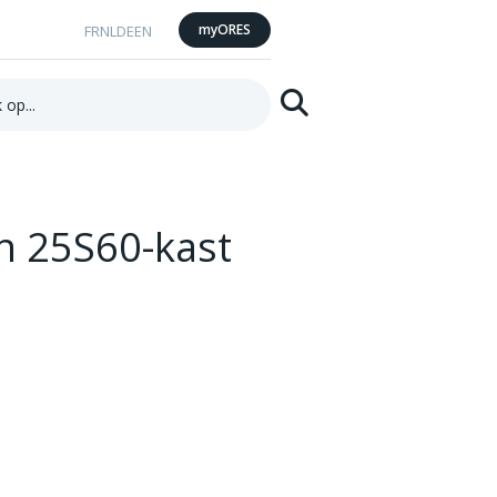
myORES
FR
NL
DE
EN
Zoeken
n 25S60-kast