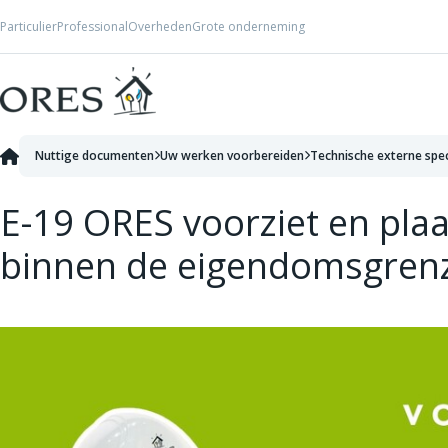
Skip to Content
Particulier
Professional
Overheden
Grote onderneming
Nuttige documenten
Uw werken voorbereiden
Technische externe spec
E-19 ORES voorziet en pla
binnen de eigendomsgren