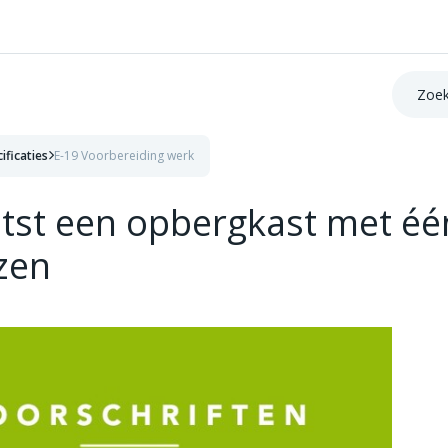
Zoek op:
ificaties
E-19 Voorbereiding werk
atst een opbergkast met éé
zen