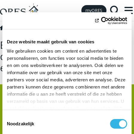
Skip to Content
myORES
Technische externe specificaties
EG-03 Voorbereiding werk
EG-03 Een beschutting voor
Deze website maakt gebruik van cookies
We gebruiken cookies om content en advertenties te
de meter(s) binnen de
personaliseren, om functies voor social media te bieden
eigendomsgrenzen voorzien
en om ons websiteverkeer te analyseren. Ook delen we
informatie over uw gebruik van onze site met onze
partners voor social media, adverteren en analyse. Deze
partners kunnen deze gegevens combineren met andere
informatie die u aan ze heeft verstrekt of die ze hebben
verzameld op basis van uw gebruik van hun services. U
gaat akkoord met onze cookies als u onze website blijft
gebruiken.
Toestemmingsselectie
Noodzakelijk