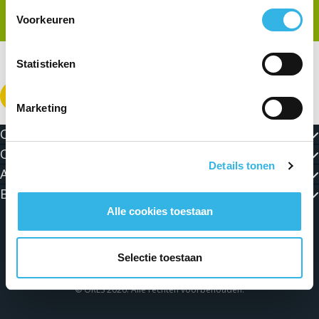
Voorkeuren
Statistieken
Download de PDF
Marketing
Contact
Over ORES
Details tonen
Actualiteiten en Jobs
Blijf in contact met ons!
Alle cookies toestaan
Algemene voorwaarden
Persoonlijke levenssfeer
Selectie toestaan
Wettelijke vermeldingen
Cookieverklaring
© ORES 2026. Alle rechten voorbehouden.