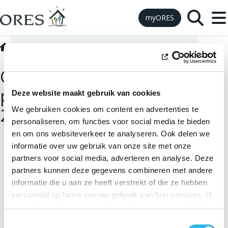
Skip to Content
myORES
Technische interieur specificaties
G-03 Voorbereiding werk
G-03 Voorbereiding van de
plaatsing voor een geheel van
Deze website maakt gebruik van cookies
2 tot 9 meters in het gebouw
We gebruiken cookies om content en advertenties te
personaliseren, om functies voor social media te bieden
en om ons websiteverkeer te analyseren. Ook delen we
informatie over uw gebruik van onze site met onze
partners voor social media, adverteren en analyse. Deze
partners kunnen deze gegevens combineren met andere
informatie die u aan ze heeft verstrekt of die ze hebben
verzameld op basis van uw gebruik van hun services. U
gaat akkoord met onze cookies als u onze website blijft
gebruiken.
Toestemmingsselectie