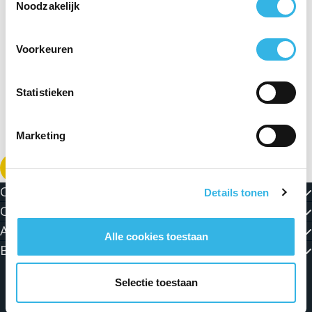
Noodzakelijk
Voorkeuren
Statistieken
Marketing
Download de PDF
Contact
Details tonen
Over ORES
Actualiteiten en Jobs
Alle cookies toestaan
Blijf in contact met ons!
Selectie toestaan
Algemene voorwaarden
Persoonlijke levenssfeer