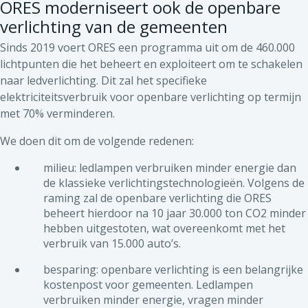
ORES moderniseert ook de openbare
Lincent
Optie 3
verlichting van de gemeenten
Mont-Saint-Guibert
Optie 2
Sinds 2019 voert ORES een programma uit om de 460.000
Nivelles
Optie 3
lichtpunten die het beheert en exploiteert om te schakelen
Orp-Jauche
Optie 2
naar ledverlichting. Dit zal het specifieke
Ottignies-LLN
Optie 2
elektriciteitsverbruik voor openbare verlichting op termijn
Perwez
Optie 2
met 70% verminderen.
Ramillies
Optie 2
We doen dit om de volgende redenen:
Rebecq
Optie 3
Rixensart
Optie 2
milieu: ledlampen verbruiken minder energie dan
Tubize
Optie 1
de klassieke verlichtingstechnologieën. Volgens de
Villers-la-Ville
Optie 3
raming zal de openbare verlichting die ORES
beheert hierdoor na 10 jaar 30.000 ton CO2 minder
Walhain
Optie 2
hebben uitgestoten, wat overeenkomt met het
Waterloo
Optie 2
verbruik van 15.000 auto’s.
besparing: openbare verlichting is een belangrijke
kostenpost voor gemeenten. Ledlampen
verbruiken minder energie, vragen minder