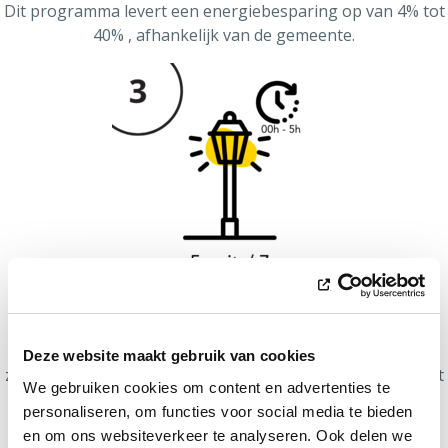
Dit programma levert een energiebesparing op van 4% tot
40% , afhankelijk van de gemeente.
Beperkt doven
De openbare verlichting brandt op weekdagen van
Deze website maakt gebruik van cookies
zonsondergang tot middernacht en van 5 u ‘s ochtends tot
We gebruiken cookies om content en advertenties te
zonsopgang. Tijdens het weekend (nacht van vrijdag op
personaliseren, om functies voor social media te bieden
zaterdag & van zaterdag op zondag) en op feestdagen
en om ons websiteverkeer te analyseren. Ook delen we
brandt de openbare verlichting van zonsondergang tot