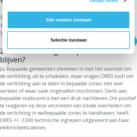
Details tonen
Gemeente
Gekozen programma
Beauvechain
Optie 2
Alle cookies toestaan
Braine-l'Alleud
Optie 2
Braine-le-Château
Optie 2
Selectie toestaan
Braine-le-Comte
Optie 1
Meer zien
Zal de verlichting in bepaalde zones aan
Chastre
Optie 2
Chaumont-Gistoux
Optie 2
blijven?
Court-St-Etienne
Optie 2
Ja. Bepaalde gemeenten stemmen in met het voorstel om
Ecaussines
Optie 1
de verlichting uit te schakelen, maar vragen ORES toch om
Genappe
Optie 3
de verlichting aan te laten in bepaalde zones met veel
Grez-Doiceau
Optie 2
verkeer of waar vaak ongevallen voorkomen. Denk aan
Helecine
Optie 2
bepaalde stadscentra met een druk nachtleven. Om positief
Incourt
Optie 2
te reageren op deze verzoeken van lokale overheden om
de verlichting in welbepaalde zones te handhaven, heeft
Ittre
Optie 3
ORES +/- 2.000 technische ingrepen uitgevoerd aan haar
Jodoigne
Optie 2
elektriciteitscabines.
La Hulpe
Optie 2
Lasne
Optie 2