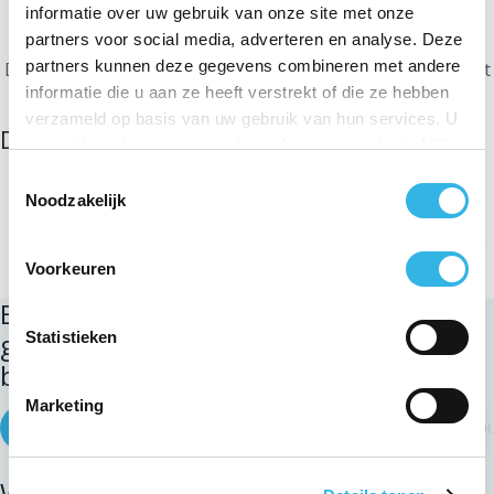
informatie over uw gebruik van onze site met onze
zonsopgang.
partners voor social media, adverteren en analyse. Deze
partners kunnen deze gegevens combineren met andere
Dit programma levert een energiebesparing op van 3% tot
informatie die u aan ze heeft verstrekt of die ze hebben
30%, afhankelijk van de gemeente.
verzameld op basis van uw gebruik van hun services. U
Dit zijn de doelstellingen:
gaat akkoord met onze cookies als u onze website blijft
gebruiken.
bijdragen aan de gemeenschappelijke
Toestemmingsselectie
inspanningen voor een lager energieverbruik
Noodzakelijk
de impact van de hogere elektriciteitskosten op de
gemeentebegrotingen verminderen
Voorkeuren
Bekijk welke keuze uw gemeente heeft
gemaakt (de lijst wordt voortdurend
Statistieken
bijgewerkt):
Marketing
Waals-Brabant
Luxemburg
Charleroi - Bergen - La Lo
Waals-Brabant