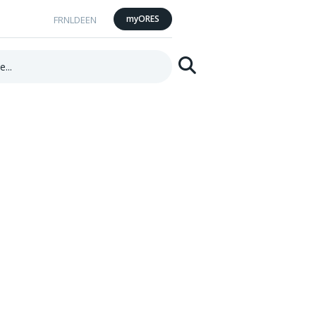
myORES
FR
NL
DE
EN
Suchen