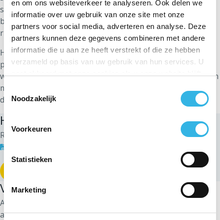
en om ons websiteverkeer te analyseren. Ook delen we
stedenbouwkundige vergunning voor groepen van
informatie over uw gebruik van onze site met onze
bouwwerken in de zin van de reglementering op de
partners voor social media, adverteren en analyse. Deze
ruimtelijke ordening.
partners kunnen deze gegevens combineren met andere
informatie die u aan ze heeft verstrekt of die ze hebben
Het betreft zowel terreinen langs bestaande openbare of
verzameld op basis van uw gebruik van hun services. U
particuliere wegen en/of toegangswegen als terreinen
gaat akkoord met onze cookies als u onze website blijft
waarvoor nieuwe wegen en/of particuliere toegangswegen
gebruiken.
moeten worden geopend, die vervolgens al dan niet door
Toestemmingsselectie
de gemeente worden overgenomen.
Noodzakelijk
Hoe mijn terrein bouwrijp maken?
Voorkeuren
Raadpleeg eerst de regelgeving voor
elektriciteit
en
aardgas
.
Statistieken
Uw vul het formulier in
Vraag gratis voorafgaand advies!
Marketing
Als u dit wenst, kunt u gratis voorafgaand advies
aanvragen.