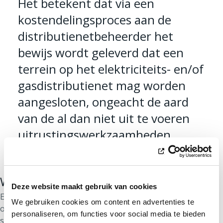
Het betekent dat via een
kostendelingsproces aan de
distributienetbeheerder het
bewijs wordt geleverd dat een
terrein op het elektriciteits- en/of
gasdistributienet mag worden
aangesloten, ongeacht de aard
van de al dan niet uit te voeren
uitrustingswerkzaamheden.
Wat is een bouwrijp te maken terrein?
Deze website maakt gebruik van cookies
Een bouwrijp te maken terrein is elk terrein dat
We gebruiken cookies om content en advertenties te
onderworpen is aan het verkrijgen van een
personaliseren, om functies voor social media te bieden
stedenbouwkundige vergunning of een