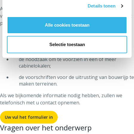
Details tonen
Als we van u alle vereiste informatie in de aanvraag voor
voorafgaand advies hebben ontvangen, analyseren we het
project om u inlichtingen te kunnen geven over:
Alle cookies toestaan
de haalbaarheid van de uitrusting met gas,
elektriciteit en openbare verlichting van het
Selectie toestaan
bouwrijp te maken terrein;
de noodzaak om te voorzien in één of meer
cabinelokalen;
de voorschriften voor de uitrusting van bouwrijp te
maken terreinen.
Als we bijkomende informatie nodig hebben, zullen we
telefonisch met u contact opnemen.
Uw vul het formulier in
Vragen over het onderwerp