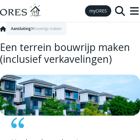
Skip to Content
myORES
Aansluiting
Bouwrijp maken
Een terrein bouwrijp maken
(inclusief verkavelingen)