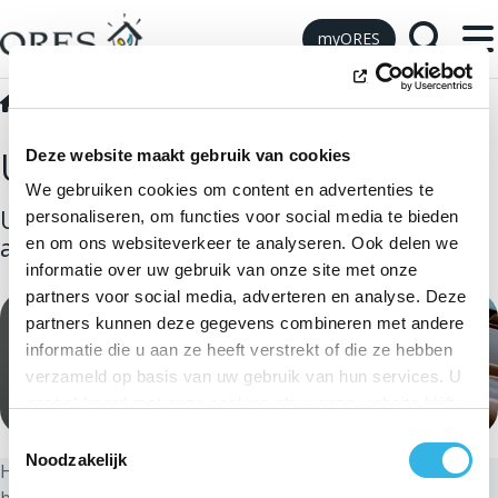
Skip to Content
myORES
Werken opvolgen
Dossier opvolgen
Uw dossier opvolgen
Deze website maakt gebruik van cookies
We gebruiken cookies om content en advertenties te
U hebt een aansluiting of werken
personaliseren, om functies voor social media te bieden
aangevraagd: hoe staat het met uw dossier?
en om ons websiteverkeer te analyseren. Ook delen we
informatie over uw gebruik van onze site met onze
partners voor social media, adverteren en analyse. Deze
partners kunnen deze gegevens combineren met andere
informatie die u aan ze heeft verstrekt of die ze hebben
verzameld op basis van uw gebruik van hun services. U
gaat akkoord met onze cookies als u onze website blijft
gebruiken.
Toestemmingsselectie
Noodzakelijk
Houd het volgende bij de hand uw
dossiernummer
dat