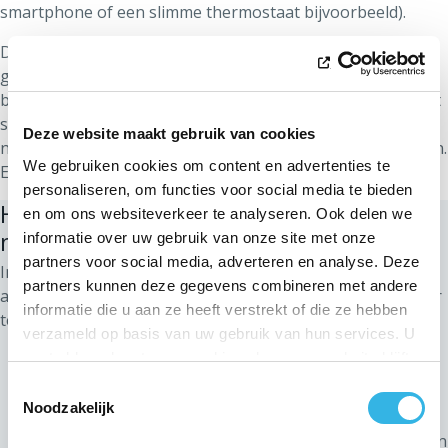
smartphone of een slimme thermostaat bijvoorbeeld).
De gegevens die via deze poort beschikbaar is, zijn veel
gedetailleerder dan de informatie die door ORES wordt
bewaard. Om uw privacy te beschermen, is deze klantpoort
standaard gedeactiveerd. We activeren deze poort pas
Deze website maakt gebruik van cookies
nadat we uw uitdrukkelijke toestemming gekregen hebben.
We gebruiken cookies om content en advertenties te
En als klant blijft u steeds eigenaar van deze gegevens.
personaliseren, om functies voor social media te bieden
Hoe de klantpoort van mijn digitale
en om ons websiteverkeer te analyseren. Ook delen we
meter activeren/deactiveren
informatie over uw gebruik van onze site met onze
partners voor social media, adverteren en analyse. Deze
Indien u over een digitale meter beschikt, kunt u het
partners kunnen deze gegevens combineren met andere
activeren/deactiveren van deze klantpoort aanvragen door
informatie die u aan ze heeft verstrekt of die ze hebben
te bellen naar
078/15.78.01
:
verzameld op basis van uw gebruik van hun services. U
ofwel op de dag van de installatie van uw nieuwe
gaat akkoord met onze cookies als u onze website blijft
digitale meter (we herhalen: uw klantpoorten zijn
gebruiken.
Toestemmingsselectie
standaard gedeactiveerd);
Noodzakelijk
ofwel op eender welk moment, na de installatie van