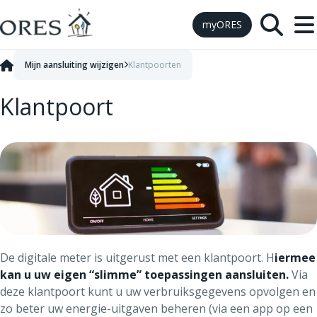
Skip to Content
myORES
Mijn aansluiting wijzigen
Klantpoorten
Klantpoort
De digitale meter is uitgerust met een klantpoort. H
iermee
kan u uw eigen “slimme” toepassingen aansluiten.
Via
deze klantpoort kunt u uw verbruiksgegevens opvolgen en
zo beter uw energie-uitgaven beheren (via een app op een