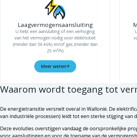
Laagvermogensaansluiting
M
U hebt een aansluiting of een verhoging
U
van het vermogen nodig voor elektriciteit
v
(minder dan 56 kVA) en/of gas (minder dan
25 m³/h)
Meer weten
Waarom wordt toegang tot ver
De energietransitie versnelt overal in Wallonië. De elektrif
van industriële processen) leidt tot een sterke stijging v
Deze evoluties overstijgen vandaag de oorspronkelijke progn
voor aansluitingen en voor de toename van de vermogens