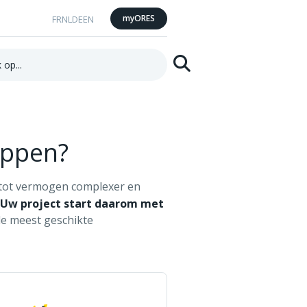
myORES
FR
NL
DE
EN
Zoeken
appen?
 tot vermogen complexer en
Uw project start daarom met
de meest geschikte