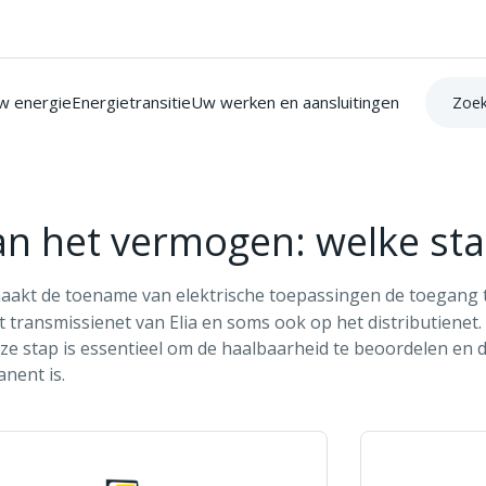
Zoek op:
w energie
Energietransitie
Uw werken en aansluitingen
van het vermogen: welke st
akt de toename van elektrische toepassingen de toegang
t transmissienet van Elia en soms ook op het distributienet.
eze stap is essentieel om de haalbaarheid te beoordelen en 
anent is.