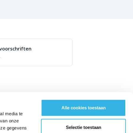
voorschriften
n
BLIJF IN CONTACT MET ONS!
Alle cookies toestaan
al media te
Nederlands
 van onze
Selectie toestaan
Contact
deze gegevens