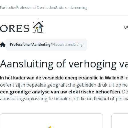
Skip to Content
Particulier
Professional
Overheden
Grote onderneming
U
Professional
Aansluiting
Nieuwe aansluiting
Aansluiting of verhoging 
ma
In het kader van de versnelde energietransitie in Wallonië
oefent zij in bepaalde geografische gebieden druk uit op he
een grondige analyse van uw elektrische behoeften
. D
aansluitingsoplossing te bepalen, of die nu flexibel of perm