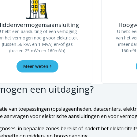
iddenvermogensaansluiting
Hoogv
 hebt een aansluiting of een verhoging
U hebt ee
an het vermogen nodig voor elektriciteit
van het ve
(tussen 56 kVA en 1 MVA) en/of gas
(meer da
(tussen 25 m³/h en 160m³/h)
160m³/h
Meer weten
mogen een uitdaging?
icatie van toepassingen (opslageenheden, datacenters, elektr
an de aanvragen voor elektrische aansluitingen en voor verm
oses: in bepaalde zones bereikt of nadert het elektriciteits
behoefte op midden- en hoogspanning.