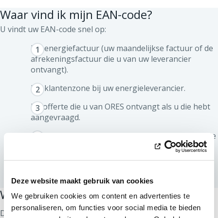
Waar vind ik mijn EAN-code?
U vindt uw EAN-code snel op:
Uw energiefactuur (uw maandelijkse factuur of de
afrekeningsfactuur die u van uw leverancier
ontvangt).
Uw klantenzone bij uw energieleverancier.
De offerte die u van ORES ontvangt als u die hebt
aangevraagd.
Ons
online formulier
. Hou uw meternummer bij de
hand als u het formulier invult. Kent u het niet?
Dan kunnen de onderstaande beelden u helpen
om het te vinden.
Deze website maakt gebruik van cookies
Waarvoor dient de EAN-code?
We gebruiken cookies om content en advertenties te
personaliseren, om functies voor social media te bieden
De EAN-code dient als identificatienummer voor uw