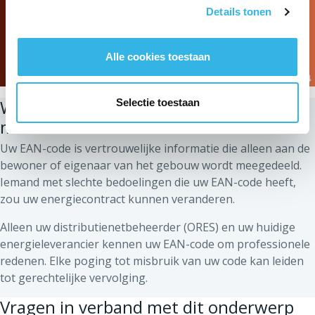
Details tonen
Alle cookies toestaan
Waarom mag u uw EAN-code nooit
Selectie toestaan
meedelen?
Uw EAN-code is vertrouwelijke informatie die alleen aan de
bewoner of eigenaar van het gebouw wordt meegedeeld.
Iemand met slechte bedoelingen die uw EAN-code heeft,
zou uw energiecontract kunnen veranderen.
Alleen uw distributienetbeheerder (ORES) en uw huidige
energieleverancier kennen uw EAN-code om professionele
redenen. Elke poging tot misbruik van uw code kan leiden
tot gerechtelijke vervolging.
Vragen in verband met dit onderwerp