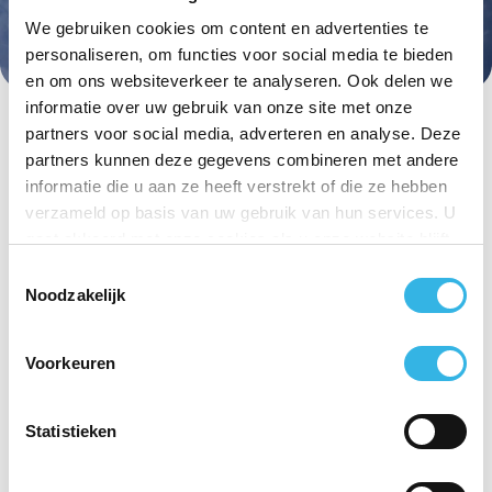
We gebruiken cookies om content en advertenties te
personaliseren, om functies voor social media te bieden
en om ons websiteverkeer te analyseren. Ook delen we
informatie over uw gebruik van onze site met onze
partners voor social media, adverteren en analyse. Deze
partners kunnen deze gegevens combineren met andere
informatie die u aan ze heeft verstrekt of die ze hebben
verzameld op basis van uw gebruik van hun services. U
gaat akkoord met onze cookies als u onze website blijft
gebruiken.
Toestemmingsselectie
Noodzakelijk
Voorkeuren
Statistieken