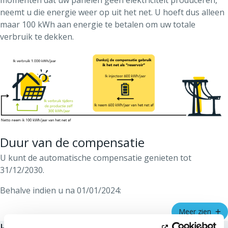
momenten dat uw panelen geen elektriciteit produceren,
neemt u die energie weer op uit het net. U hoeft dus alleen
maar 100 kWh aan energie te betalen om uw totale
verbruik te dekken.
Duur van de compensatie
U kunt de automatische compensatie genieten tot
31/12/2030.
Behalve indien u na 01/01/2024:
uw installatie wijzigt
: als het totaal
Meer zien
ontwikkelbaar nettovermogen van uw installatie
Het prosumertarief: proportioneel of