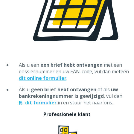
energieverbruik van het net)
Als u een
een brief hebt ontvangen
met een
dossiernummer en uw EAN-code, vul dan meteen
dit online formulier
.
Als u
geen brief hebt ontvangen
of als
uw
Het proportioneel prosumertarief wordt toegepast
bankrekeningnummer is gewijzigd
, vul dan
op basis van de bruto energieafname van het net (dus
dit formulier
in en stuur het naar ons.
het aantal kWh dat u werkelijk afneemt van het net).
Professionele klant
U betaalt
minder
dan met een elektromechanische
meter.