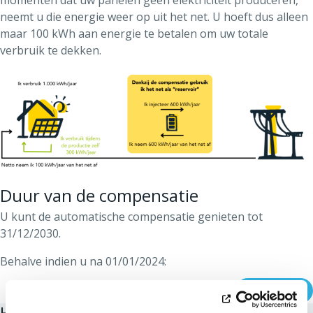
momenten dat uw panelen geen elektriciteit produceren,
neemt u die energie weer op uit het net. U hoeft dus alleen
maar 100 kWh aan energie te betalen om uw totale
verbruik te dekken.
Duur van de compensatie
U kunt de automatische compensatie genieten tot
31/12/2030.
Behalve indien u na 01/01/2024:
uw installatie wijzigt
: als het totaal
Meer zien
ontwikkelbaar nettovermogen van uw installatie
Het prosumertarief: proportioneel of