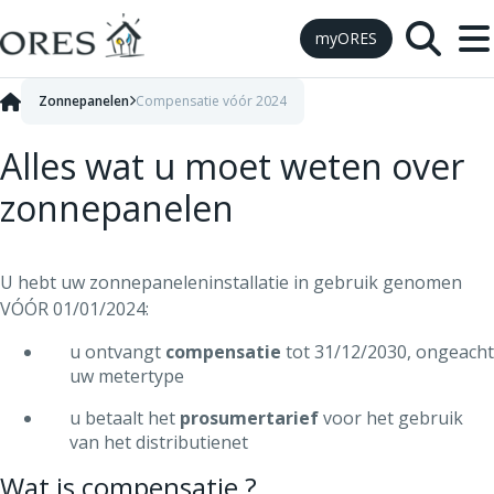
Skip to Content
myORES
Zonnepanelen
Compensatie vóór 2024
Alles wat u moet weten over
zonnepanelen
U hebt uw zonnepaneleninstallatie in gebruik genomen
VÓÓR 01/01/2024:
u ontvangt
compensatie
tot 31/12/2030, ongeacht
uw metertype
u betaalt het
prosumertarief
voor het gebruik
van het distributienet
Wat is compensatie ?