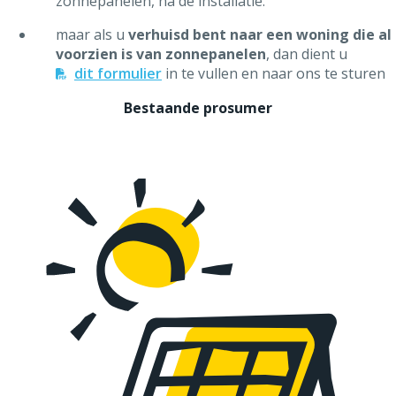
zonnepanelen, na de installatie.
maar als u
verhuisd bent naar een woning die al
voorzien is van zonnepanelen
, dan dient u
dit formulier
in te vullen en naar ons te sturen
Bestaande prosumer
Het capaciteitstarief voor prosumers (ook forfaitair
tarief genoemd) wordt toegepast op basis van het
vermogen van mijn installatie.
U betaalt
hetzelfde tarief
als met een
elektromechanische meter.
Mijn zelfverbruik bedraagt
meer dan 1/3
van mijn
productie (ik haal dus minder dan 2/3 van mijn