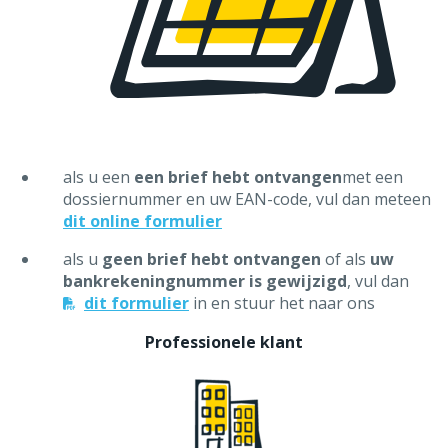
energieverbruik van het net)
als u een
een brief hebt ontvangen
met een
dossiernummer en uw EAN-code, vul dan meteen
dit online formulier
als u
geen brief hebt ontvangen
of als
uw
bankrekeningnummer is gewijzigd
, vul dan
Het proportioneel prosumertarief wordt toegepast
dit formulier
in en stuur het naar ons
op basis van de bruto energieafname van het net (dus
Professionele klant
het aantal kWh dat u werkelijk afneemt van het net).
U betaalt
minder
dan met een elektromechanische
meter.