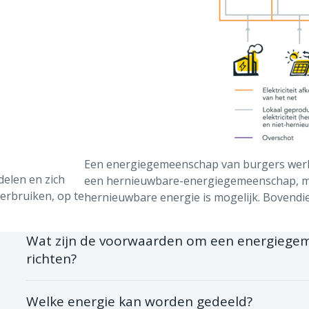
Een energiegemeenschap van burgers werkt
elen en zich
een hernieuwbare-energiegemeenschap, m
verbruiken, op te
hernieuwbare energie is mogelijk. Bovendie
Wat zijn de voorwaarden om een energiege
richten?
Het moet om een rechtspersoon gaan (vzw, coö
Welke energie kan worden gedeeld?
Ze moet tot doel hebben om sociale, economis