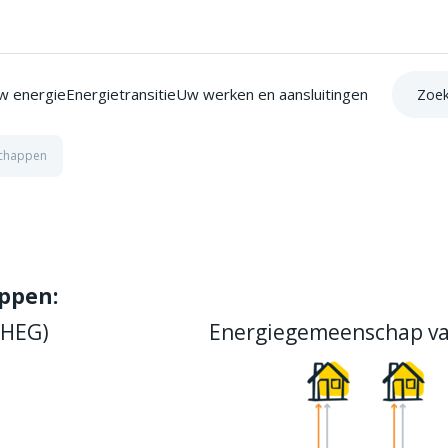
Zoek op:
w energie
Energietransitie
Uw werken en aansluitingen
chappen
ppen:
(HEG)
Energiegemeenschap va