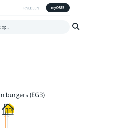
myORES
FR
NL
DE
EN
Zoeken
n burgers (EGB)