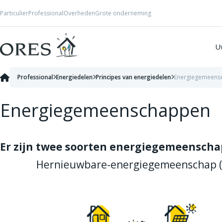
Skip to Content
Particulier
Professional
Overheden
Grote onderneming
U
Professional
Energiedelen
Principes van energiedelen
Energiegemeens
Energiegemeenschappen
Er zijn twee soorten energiegemeenscha
Hernieuwbare-energiegemeenschap 