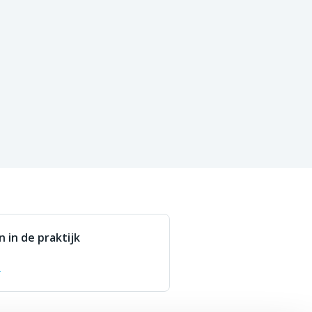
ctie delen van een installatie
ie voor niet-hernieuwbare
vrijwillige deelname van
 die toebehoort aan één of meer
nen lid zijn van een
anelen op het dak van een
ulier gebouw (woongebouw,
door haar leden (burgers,
ndturbines of installaties voor
 in de praktijk
n