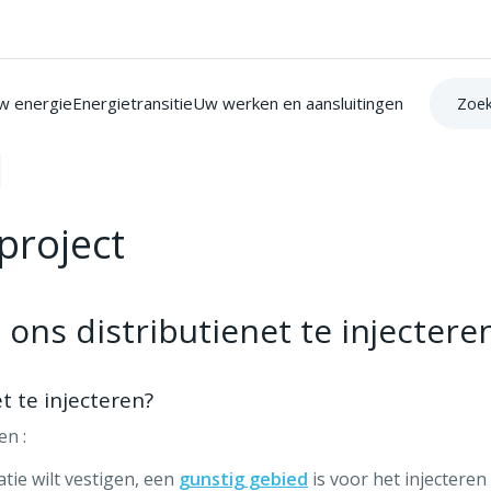
Zoek op:
w energie
Energietransitie
Uw werken en aansluitingen
project
ns distributienet te injectere
 te injecteren?
en :
tie wilt vestigen, een
gunstig gebied
is voor het injecteren 