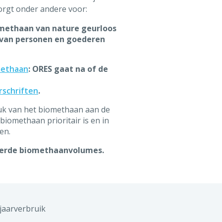
zorgt onder andere voor:
methaan van nature geurloos
d van personen en goederen
methaan
: ORES gaat na of de
rschriften
.
ruk van het biomethaan aan de
biomethaan prioritair is en in
en.
eerde biomethaanvolumes.
jaarverbruik