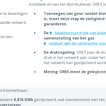
installatie en van het distributienet. ORES 
e te bevestigen.
Toevoegen van geur: omdat bio
is, moet deze stap de veilighei
staande netwerk
garanderen.
De
kwaliteitscontrole van bio
s om een
samenstelling van het gas
voldoet aan de technische voo
De drukregeling
: ORES past de d
druk in het netwerk aan, zodat het 
het netwerk kan geïnjecteerd word
Meting: ORES meet de geïnject
erd biomethaan :
 netwerk
9,876 GWh
geïnjecteerd, wat overeenstemt met het 
voertuigen.