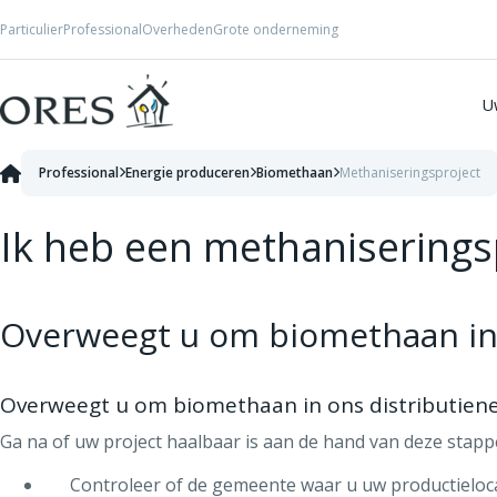
Skip to Content
Particulier
Professional
Overheden
Grote onderneming
U
Professional
Energie produceren
Biomethaan
Methaniseringsproject
Ik heb een methaniserings
Overweegt u om biomethaan in o
Overweegt u om biomethaan in ons distributienet
Ga na of uw project haalbaar is aan de hand van deze stapp
Controleer of de gemeente waar u uw productieloca