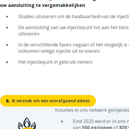
uw aansluiting te vergemakkelijken
:
Studies uitvoeren om de haalbaarheid van de injecti
De aansluiting van uw injectiepunt tot aan het be
uitvoeren.
In de verschillende fasen nagaan of het mogelijk i
volkomen veilige injectie uit te voeren.
Het injectiepunt in gebruik nemen.
Ik verzoek om een voorafgaand advies
Volumes in ons netwerk geïnjecte
Eind 2020 werd er in ons
van
550 gezinnen
of
820 