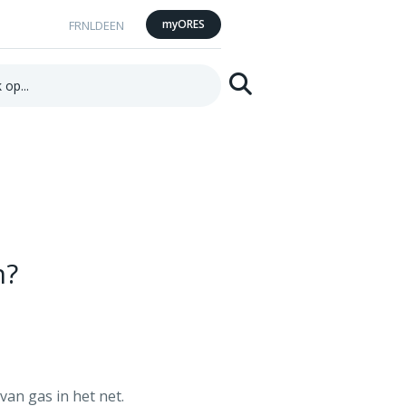
myORES
FR
NL
DE
EN
Zoeken
n?
van gas in het net.