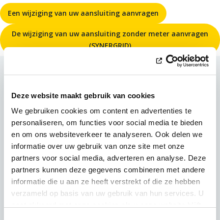
Een wijziging van uw aansluiting aanvragen
De wijziging van uw aansluiting zonder meter aanvragen
(SYNERGRID)
Deze website maakt gebruik van cookies
We gebruiken cookies om content en advertenties te
personaliseren, om functies voor social media te bieden
en om ons websiteverkeer te analyseren. Ook delen we
informatie over uw gebruik van onze site met onze
partners voor social media, adverteren en analyse. Deze
partners kunnen deze gegevens combineren met andere
informatie die u aan ze heeft verstrekt of die ze hebben
verzameld op basis van uw gebruik van hun services. U
gaat akkoord met onze cookies als u onze website blijft
gebruiken.