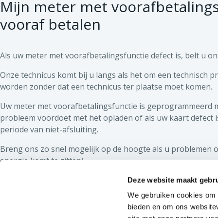
Mijn meter met voorafbetalingsf
vooraf betalen
Als uw meter met voorafbetalingsfunctie defect is, belt u o
Onze technicus komt bij u langs als het om een technisch 
worden zonder dat een technicus ter plaatse moet komen.
Uw meter met voorafbetalingsfunctie is geprogrammeerd met
probleem voordoet met het opladen of als uw kaart defect is
periode van niet-afsluiting.
Breng ons zo snel mogelijk op de hoogte als u problemen o
energie komt te zitten).
Deze website maakt gebru
CONTACT
OVER ORES
Algemeen nummer:
078/15.78.01
Ons bedrijf
We gebruiken cookies om c
bieden en om ons websitev
Gasgeur:
0800/87.087
Nuttige do