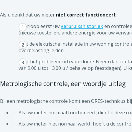
Als u denkt dat uw meter
niet correct functioneert
:
Overloop eerst uw
verbruikshistoriek
en controlee
(nieuwe toestellen, andere energie voor uw verwarm
Laat de elektrische installatie in uw woning control
overbelasting leiden.
Blijft het probleem zich voordoen? Neem dan cont
van 9.00 u tot 13.00 u / behalve op feestdagen). U 
Metrologische controle, een woordje uitleg
Bij een metrologische controle komt een ORES-technicus bij 
Als uw meter normaal functioneert, dient u deze con
Als uw meter niet normaal werkt, hoeft u de contro
Als blijkt dat de meter een lager verbruik