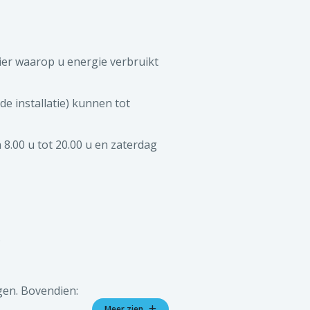
ier waarop u energie verbruikt
de installatie) kunnen tot
 8.00 u tot 20.00 u en zaterdag
.
gen. Bovendien:
chtzetting opgesteld en moet u
Meer zien