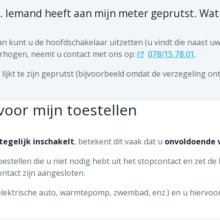
n. Iemand heeft aan mijn meter geprutst. Wat
k dan uw werkelijke verbruik heeft gemeten, dan worden de
ns een creditnota opstellen.
dan kunt u de hoofdschakelaar uitzetten (u vindt die naast u
n verhogen, neemt u contact met ons op:
078/15.78.01
.
che controle, dan kunt u een controle in het laboratorium aa
zoek te betalen.
ijkt te zijn geprutst (bijvoorbeeld omdat de verzegeling on
op
078/15.78.01
(maandag tot vrijdag van 8.00 u tot 20.00 
oor mijn toestellen
t, laat u die zitten. U riskeert immers een elektrische schok
 niet meer vaststellen. ORES zal zelf uw meter weer in orde 
e persoon die illegaal stroom heeft verbruikt, zal die moe
tegelijk inschakelt
, betekent dit vaak dat u
onvoldoende
oestellen die u niet nodig hebt uit het stopcontact en zet d
ntact zijn aangesloten.
 (elektrische auto, warmtepomp, zwembad, enz.) en u hierv