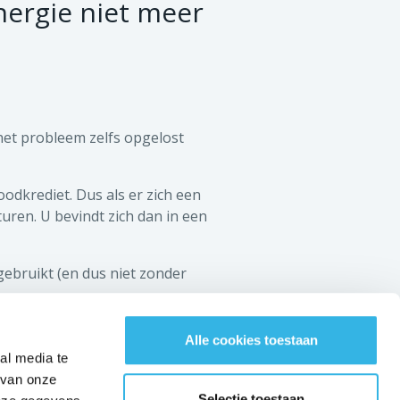
energie niet meer
het probleem zelfs opgelost
odkrediet. Dus als er zich een
uren. U bevindt zich dan in een
ebruikt (en dus niet zonder
BLIJF IN CONTACT MET ONS!
Alle cookies toestaan
al media te
Nederlands
 van onze
Selectie toestaan
Contact