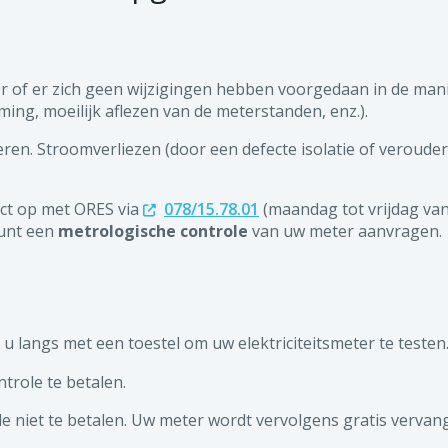
r of er zich geen wijzigingen hebben voorgedaan in de man
ing, moeilijk aflezen van de meterstanden, enz.).
eren. Stroomverliezen (door een defecte isolatie of verouder
act op met ORES via
078/15.78.01
(maandag tot vrijdag van
kunt een
metrologische controle
van uw meter aanvragen.
u langs met een toestel om uw elektriciteitsmeter te testen
trole te betalen.
le niet te betalen. Uw meter wordt vervolgens gratis vervan
 dan uw werkelijke verbruik heeft gemeten, dan wordt een re