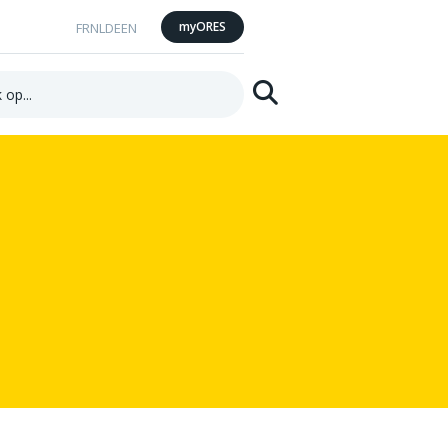
myORES
FR
NL
DE
EN
Zoeken