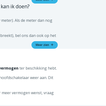
 kan ik doen?
 meetgegevens verbeterd en naar
w meter). Als de meter dan nog
nvragen. Als daaruit blijkt dat
tbreekt), bel ons dan ook op het
Meer zien
u en zaterdag van 9.00 u tot
 te krijgen en als u de
brengen.
ten betalen en bovendien een
 vermogen
ter beschikking hebt.
e hoofdschakelaar weer aan. Dit
oor meer vermogen wenst, vraag