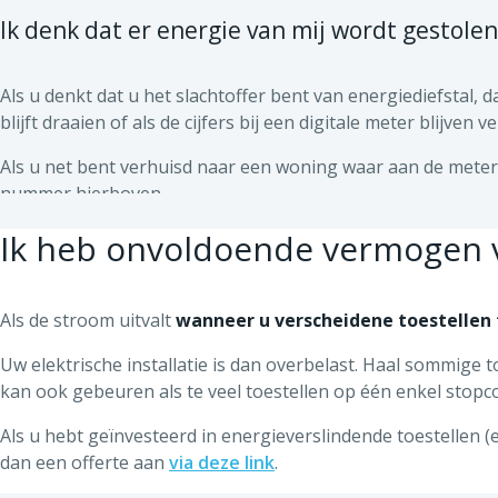
het verbeterde verbruik betalen.
Ik denk dat er energie van mij wordt gestole
Als blijkt dat de meter een hoger verbrui
uw leverancier gestuurd. Deze zal vervolge
Als u denkt dat u het slachtoffer bent van energiediefstal, 
blijft draaien of als de cijfers bij een digitale meter blijve
Als u niet akkoord gaat met de resultaten van de metrologis
uw meter geen enkel defect vertoont, dient u ook dit onder
Als u net bent verhuisd naar een woning waar aan de meter l
nummer hierboven.
Raadpleeg de tarieven
op deze pagina
.
U kunt een metrologische controle telefonisch aanvragen 
Raak vooral niets aan!
Ik heb onvoldoende vermogen v
Als u een illegale aansluiting opmerk
13.00 u / behalve op feestdagen).
aansluiting zelf verwijdert, kunnen onze diensten de feiten
Daarna zullen we een onderzoek naar de schuldige voeren. D
Als de stroom uitvalt
wanneer u verscheidene toestellen 
boete en de kosten van onze tussenkomst.
Uw elektrische installatie is dan overbelast. Haal sommige t
kan ook gebeuren als te veel toestellen op één enkel stopco
Als u hebt geïnvesteerd in energieverslindende toestellen
dan een offerte aan
via deze link
.