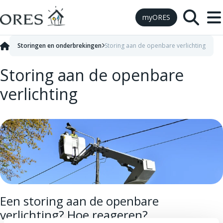
Skip to Content
myORES
Storingen en onderbrekingen
Storing aan de openbare verlichting
Storing aan de openbare
verlichting
Een storing aan de openbare
verlichting? Hoe reageren?