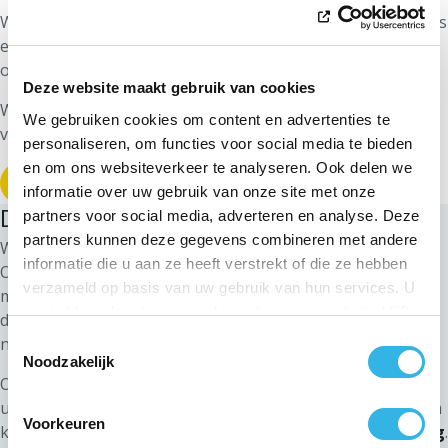
Wanneer de situatie een
onmiddellijk gevaar
vormt (zoals
een verlichtingspaal die op de weg ligt), verwittig dan
onmiddellijk
112
.
Deze website maakt gebruik van cookies
Wanneer dit niet het geval is, brengt u ons op de hoogte
We gebruiken cookies om content en advertenties te
van de storing aan de openbare verlichting.
personaliseren, om functies voor social media te bieden
en om ons websiteverkeer te analyseren. Ook delen we
Een defecte lamp melden
informatie over uw gebruik van onze site met onze
Doven van de openbare verlichting
partners voor social media, adverteren en analyse. Deze
partners kunnen deze gegevens combineren met andere
Wegens de economische, milieu- en energiecrisis biedt
informatie die u aan ze heeft verstrekt of die ze hebben
ORES sinds 2022 aan de aangesloten gemeenten de
verzameld op basis van uw gebruik van hun services. U
mogelijkheid om de gemeentelijke openbare verlichting te
gaat akkoord met onze cookies als u onze website blijft
doven tussen middernacht en 5 uur ‘s ochtends, van 1
gebruiken.
november tot 31 maart.
Toestemmingsselectie
Noodzakelijk
Ook in april 2023 waren er nog aanzienlijke energie-
uitdagingen. ORES laat de aangesloten gemeenten daarom
Voorkeuren
kiezen uit
3 programma’s voor hun openbare verlichting
.