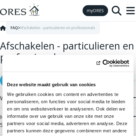
Skip to Content
myORES
FAQ
Afschakelen - particulieren en professionals
Afschakelen - particulieren en
professionals
Algemene nieuws
Voor de afschakeling
Tijdens de tij
Deze website maakt gebruik van cookies
We gebruiken cookies om content en advertenties te
Waarom is er sprake van een afschakeling?
personaliseren, om functies voor social media te bieden
Deze winter wordt ons land geconfronteerd met de plotse
en om ons websiteverkeer te analyseren. Ook delen we
onbeschikbaarheid van meerdere nucleaire centrales. Het
Hoe meld ik me aan voor de load shedding
informatie over uw gebruik van onze site met onze
evenwicht tussen productie en verbruik wordt hierdoor op
partners voor social media, adverteren en analyse. Deze
SMS alert service?
de proef gesteld. De bijkomende capaciteit die nodig is om
partners kunnen deze gegevens combineren met andere
Registreer je
hier online
. Onze service laat je onmiddellijk
de bevoorradingszekerheid te kunnen garanderen