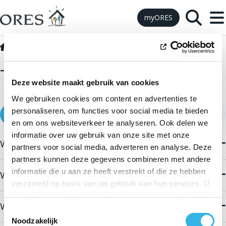
Skip to Content
myORES
FAQ
Tarieven
Tarieven
Deze website maakt gebruik van cookies
We gebruiken cookies om content en advertenties te
personaliseren, om functies voor social media te bieden
Distributietarief
Tarieven voor een aansluiting
Sociaa
en om ons websiteverkeer te analyseren. Ook delen we
informatie over uw gebruik van onze site met onze
Wat omvatten de netkosten?
partners voor social media, adverteren en analyse. Deze
De facturen voor elektriciteit en aardgas bevatten een post
partners kunnen deze gegevens combineren met andere
“netkosten” of “transport- en distributietarieven”. Deze
informatie die u aan ze heeft verstrekt of die ze hebben
Waarom is er een distributietarief?
omvat verschillende elementen:
verzameld op basis van uw gebruik van hun services. U
De elektriciteit en het aardgas geraken bij u via een
gaat akkoord met onze cookies als u onze website blijft
distributienet. Dankzij het distributietarief kan de
de netkost van het transport (voor elektriciteit)
Wat is een afnametarief?
gebruiken.
netbeheerder (zoals ORES) verschillende missies op dit net
Toestemmingsselectie
Het afnametarief wordt toegepast voor het gebruik van
de kost van het Belgisch energiebeleid (federale
Noodzakelijk
verzekeren zoals: