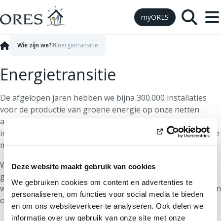
Skip to Content
myORES
Wie zijn we?
Energietransitie
Energietransitie
De afgelopen jaren hebben we bijna 300.000 installaties
voor de productie van groene energie op onze netten
aangesloten. We versterken voortdurend onze
infrastructuur om deze nieuwe energiestromen mogelijk te
maken.
We voeren ook nieuwe netbeheersystemen in om te
Deze website maakt gebruik van cookies
garanderen dat onze klanten 24 u/dag en 7 dagen/week
We gebruiken cookies om content en advertenties te
worden bevoorraad met energie, ondanks de wisselende en
personaliseren, om functies voor social media te bieden
onvoorspelbare aard van zonne- en windenergie.
en om ons websiteverkeer te analyseren. Ook delen we
informatie over uw gebruik van onze site met onze