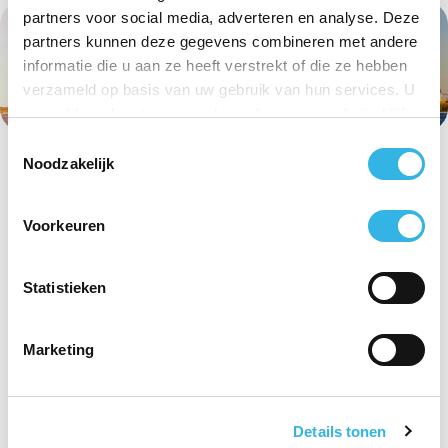
partners voor social media, adverteren en analyse. Deze
partners kunnen deze gegevens combineren met andere
informatie die u aan ze heeft verstrekt of die ze hebben
verzameld op basis van uw gebruik van hun services. U
gaat akkoord met onze cookies als u onze website blijft
gebruiken.
Toestemmingsselectie
Noodzakelijk
Voorkeuren
Statistieken
Marketing
Details tonen