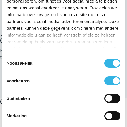
personaliseren, om functies voor social media te bieden
onze installaties tijdens de werken te voorkomen;
en om ons websiteverkeer te analyseren. Ook delen we
informatie over uw gebruik van onze site met onze
zorgt u ervoor dat de plannen op de plaats van de
partners voor social media, adverteren en analyse. Deze
werken aanwezig zijn tijdens de werken.
partners kunnen deze gegevens combineren met andere
LAAT U INFORMEREN: UW VEILIGHEID IS VAN
informatie die u aan ze heeft verstrekt of die ze hebben
ONSCHATBARE WAARDE!
verzameld op basis van uw gebruik van hun services. U
gaat akkoord met onze cookies als u onze website blijft
Raadpleeg de volgende documenten om je te helpen veilig
gebruiken.
te werken in de buurt van onze faciliteiten:
Toestemmingsselectie
Noodzakelijk
Veiligheidsmaatregelen bij het werken (fr)
Hulp bij plannen lezen (fr)
Voorkeuren
Plan de sécurité - Santé (fr)
Statistieken
Onze tips in video
Marketing