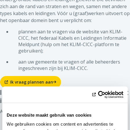
zich aan de rand van straten en wegen, samen met andere
types kabels en leidingen. Vóór u (graaf)werken uitvoert op
het openbaar domein bent u verplicht om:
plannen aan te vragen via de website van KLIM-
CICC, het federaal Kabels en Leidingen Informatie
Meldpunt (hulp om het KLIM-CICC-platform te
gebruiken);
aan uw gemeente te vragen of alle beheerders
ingeschreven zijn bij KLIM-CICC.
Ik vraag plannen aan
Ik heb de plannen ontvangen, wat moet
ik doen?
Als u de plannen ontvangen hebt:
Deze website maakt gebruik van cookies
neemt u alle wettelijk verplichte en nuttige
We gebruiken cookies om content en advertenties te
maatregelen om ongevallen en beschadiging van