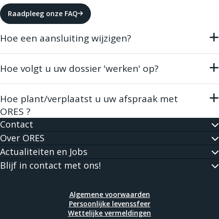
Raadpleeg onze FAQ
Hoe een aansluiting wijzigen?
U kunt een wijziging van uw aansluiting direct
online aanvragen
.
Hoe volgt u uw dossier 'werken' op?
Zodra u contact gehad hebt met een klantenadviseur van
ORES kunt u uw dossier opvolgen dankzij
onze onlinetool
.
Hoe plant/verplaatst u uw afspraak met
ORES ?
Om het in- of uit dienst nemen van bestaande meters te
Contact
plannen, contacteert u ons op het nummer
078/15.78.01
.
Over ORES
Actualiteiten en Jobs
Om een afspraak in het kader van werken te plannen of te
Blijf in contact met ons!
verplaatsen, neemt u rechtstreeks contact op met uw
klantenadviseur of belt u het nummer
078/15.78.01
.
Algemene voorwaarden
Persoonlijke levenssfeer
Wettelijke vermeldingen