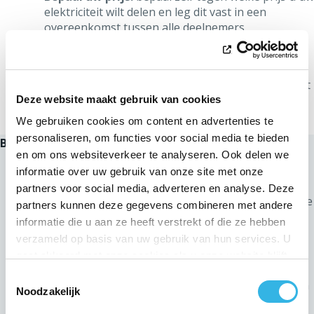
elektriciteit wilt delen en leg dit vast in een
overeenkomst tussen alle deelnemers.
Doe aan zelfverbruik van de energie wanneer
die geproduceerd wordt:
om energiedelen
interessant te maken, dient u ervoor te zorgen dat
er zoveel mogelijk zelfverbruik van de energie
Deze website maakt gebruik van cookies
plaatsvindt op het ogenblik van de productie.
We gebruiken cookies om content en advertenties te
personaliseren, om functies voor social media te bieden
Belangrijk:
en om ons websiteverkeer te analyseren. Ook delen we
Een korting van 80 % wordt toegepast op het
informatie over uw gebruik van onze site met onze
evenredige tarief voor de gedeelde energie
in
partners voor social media, adverteren en analyse. Deze
het kader van een energiedeeling binnen hetzelfde
partners kunnen deze gegevens combineren met andere
gebouw.
informatie die u aan ze heeft verstrekt of die ze hebben
verzameld op basis van uw gebruik van hun services. U
De productie-installatie moet zich in of op uw
gaat akkoord met onze cookies als u onze website blijft
gebouw bevinden.
gebruiken.
Toestemmingsselectie
Alleen personen die in het gebouw wonen kunnen
Noodzakelijk
deelnemen aan het delen van energie.