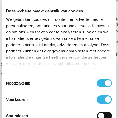
zetten in het kader van de federale
overheidsopdracht voor prefab cabines.
Deze website maakt gebruik van cookies
De Raad van Bestuur beslist om het raamcontract
te lanceren voor de levering van voertuigen,
We gebruiken cookies om content en advertenties te
vrachtwagens en aanhangwagens en verleent een
personaliseren, om functies voor social media te bieden
bijzonder mandaat aan zijn dochteronderneming
en om ons websiteverkeer te analyseren. Ook delen we
ORES cv.
informatie over uw gebruik van onze site met onze
De Raad van Bestuur gaat akkoord met de
partners voor social media, adverteren en analyse. Deze
vastgoedtransacties.
partners kunnen deze gegevens combineren met andere
De Raad van Bestuur neemt kennis van het ontslag
informatie die u aan ze heeft verstrekt of die ze hebben
van mevrouw Elodie Belleflamme.
RAAD VAN BESTUUR VAN 19 MAART
verzameld op basis van uw gebruik van hun services. U
gaat akkoord met onze cookies als u onze website blijft
2025
gebruiken.
Toestemmingsselectie
Noodzakelijk
De Raad van Bestuur keurt het verslag nr. 116 van de
·
vergadering van 19 februari 2025.
·
De Raad van Bestuur besluit zijn waarborg te verlenen en keurt
Voorkeuren
de uitgifte en verkoop van obligaties goed in het kader van de
USPP-uitgifte zoals herzien door de Raad van Bestuur van ORES
Statistieken
op 19 maart 2025.