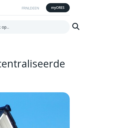
myORES
FR
NL
DE
EN
Zoeken
centraliseerde