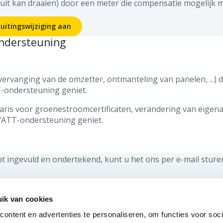
ruit kan draaien) door een meter die compensatie mogelijk 
uitingswijziging aan
ondersteuning
vervanging van de omzetter, ontmanteling van panelen, ...) 
T-ondersteuning geniet.
aris voor groenestroomcertificaten, verandering van eigenaar
LWATT-ondersteuning geniet.
 ingevuld en ondertekend, kunt u het ons per e-mail sturen
ik van cookies
ACTUALITEITEN EN JOBS
ontent en advertenties te personaliseren, om functies voor soci