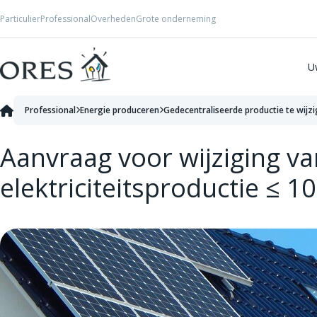
Skip to Content
Particulier
Professional
Overheden
Grote onderneming
U
Professional
Energie produceren
Gedecentraliseerde productie te wijz
Aanvraag voor wijziging va
elektriciteitsproductie ≤ 1