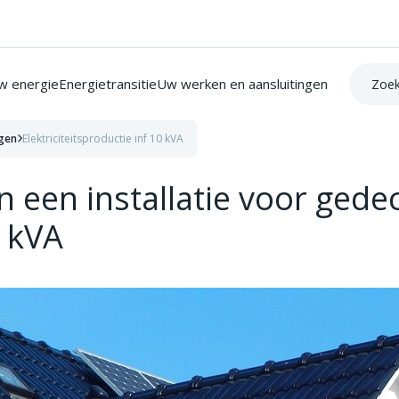
Zoek op:
w energie
Energietransitie
Uw werken en aansluitingen
igen
Elektriciteitsproductie inf 10 kVA
n een installatie voor gede
0 kVA