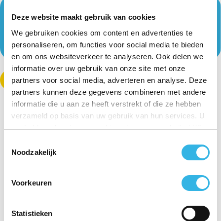
Deze website maakt gebruik van cookies
We gebruiken cookies om content en advertenties te
personaliseren, om functies voor social media te bieden
en om ons websiteverkeer te analyseren. Ook delen we
informatie over uw gebruik van onze site met onze
Uw meterstanden doorgeven
partners voor social media, adverteren en analyse. Deze
partners kunnen deze gegevens combineren met andere
informatie die u aan ze heeft verstrekt of die ze hebben
verzameld op basis van uw gebruik van hun services. U
gaat akkoord met onze cookies als u onze website blijft
gebruiken.
Toestemmingsselectie
Noodzakelijk
Voorkeuren
Statistieken