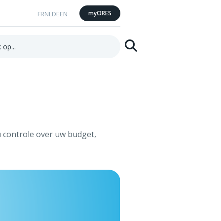
myORES
FR
NL
DE
EN
Zoeken
u controle over uw budget,