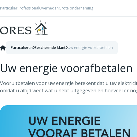
Skip to Content
Particulier
Professional
Overheden
Grote onderneming
Particulieren
Beschermde klant
Uw energie voorafbetalen
Uw energie voorafbetalen
Vooruitbetalen voor uw energie betekent dat u uw elektricit
omdat u altijd weet wat u hebt uitgegeven en hoeveel er no