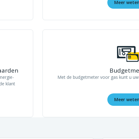
Meer wete
waarden
Budgetme
nergie-
Met de budgetmeter voor gas kunt u uw
de klant
Meer wete